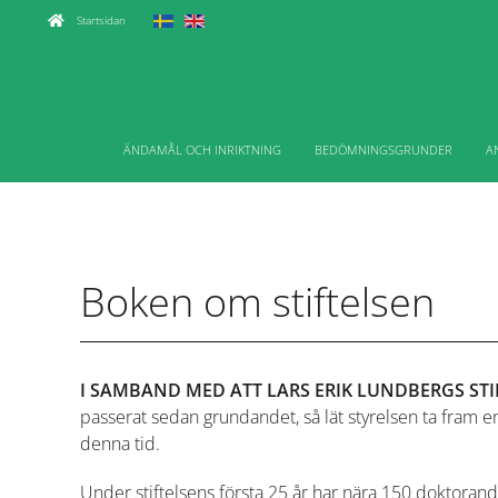
Fortsätt
Startsidan
till
innehållet
ÄNDAMÅL OCH INRIKTNING
BEDÖMNINGSGRUNDER
A
Boken om stiftelsen
I SAMBAND MED ATT LARS ERIK LUNDBERGS STI
passerat sedan grundandet, så lät styrelsen ta fram 
denna tid.
Under stiftelsens första 25 år har nära 150 doktorandpr