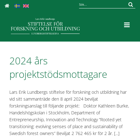
Fortsätt
Sök
till
efter:
innehållet
2024 års
projektstödsmottagare
Lars Erik Lundbergs stiftelse för forskning och utbildning har
vid sitt sammanträde den 8 april 2024 beviljat
forskningsanslag till följande projekt: Doktor Kathleen Burke,
Handelshögskolan i Stockholm, Department of
Entrepreneurship, Innovation and Technology ”Rooted yet
transitioning: evolving senses of place and sustainability of
Swedish forest owners” Beviljat 2 762 465 kr för 2 år. [...]