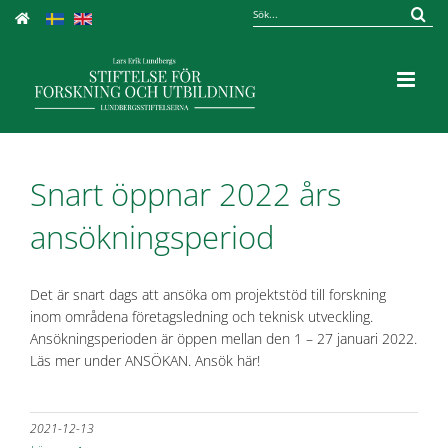
Fortsätt
Sök
till
efter:
innehållet
Snart öppnar 2022 års
ansökningsperiod
Det är snart dags att ansöka om projektstöd till forskning
inom områdena företagsledning och teknisk utveckling.
Ansökningsperioden är öppen mellan den 1 – 27 januari 2022.
Läs mer under ANSÖKAN. Ansök här!
2021-12-13