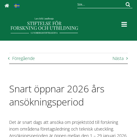
Fortsätt
Sök
till
efter:
innehållet
Föregående
Nästa
Snart öppnar 2026 års
ansökningsperiod
Det är snart dags att ansöka om projektstöd till forskning
inom områdena företagsledning och teknisk utveckling.
Ansökningsperioden är öppen mellan den 1 – 29 januari 2026.