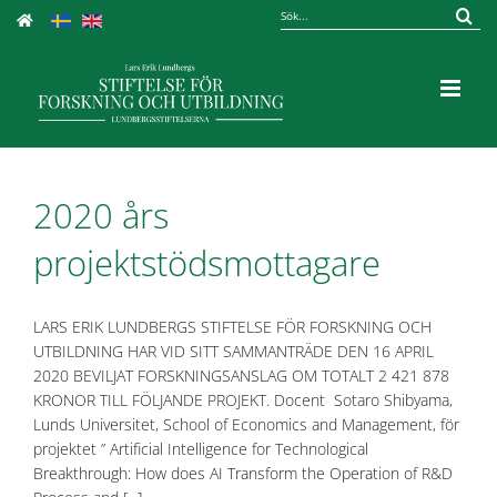
Fortsätt
Sök
till
efter:
innehållet
2020 års
projektstödsmottagare
LARS ERIK LUNDBERGS STIFTELSE FÖR FORSKNING OCH
UTBILDNING HAR VID SITT SAMMANTRÄDE DEN 16 APRIL
2020 BEVILJAT FORSKNINGSANSLAG OM TOTALT 2 421 878
KRONOR TILL FÖLJANDE PROJEKT. Docent Sotaro Shibyama,
Lunds Universitet, School of Economics and Management, för
projektet ” Artificial Intelligence for Technological
Breakthrough: How does AI Transform the Operation of R&D