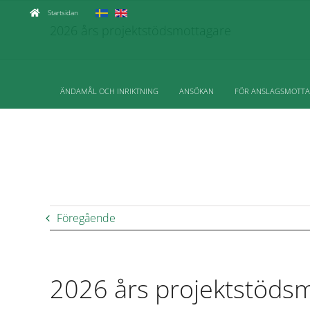
Fortsätt
Startsidan
till
2026 års projektstödsmottagare
innehållet
ÄNDAMÅL OCH INRIKTNING
ANSÖKAN
FÖR ANSLAGSMOTT
Föregående
2026 års projektstöds