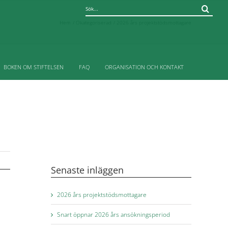
Sök
efter:
Hem
Okategoriserad
2026 års projektstödsmottagare
BOKEN OM STIFTELSEN
FAQ
ORGANISATION OCH KONTAKT
Senaste inläggen
2026 års projektstödsmottagare
Snart öppnar 2026 års ansökningsperiod