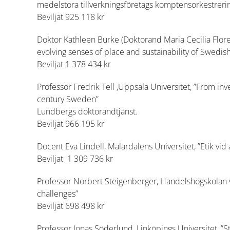
medelstora tillverkningsföretags komptensorkestrering
Beviljat 925 118 kr
Doktor Kathleen Burke (Doktorand Maria Cecilia Flore
evolving senses of place and sustainability of Swedish
Beviljat 1 378 434 kr
Professor Fredrik Tell ,Uppsala Universitet, ”From inv
century Sweden”
Lundbergs doktorandtjänst.
Beviljat 966 195 kr
Docent Eva Lindell, Mälardalens Universitet, ”Etik vid
Beviljat 1 309 736 kr
Professor Norbert Steigenberger, Handelshögskolan v
challenges”
Beviljat 698 498 kr
Professor Jonas Söderlund, Linköpings Universitet, ”St