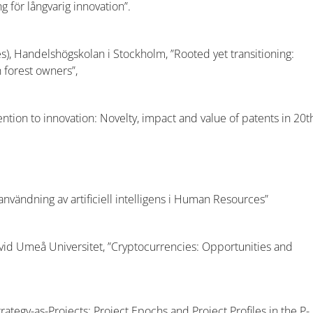
 för långvarig innovation”.
s), Handelshögskolan i Stockholm, ”Rooted yet transitioning:
 forest owners”,
ention to innovation: Novelty, impact and value of patents in 20t
 användning av artificiell intelligens i Human Resources”
id Umeå Universitet, ”Cryptocurrencies: Opportunities and
rategy-as-Projects: Project Epochs and Project Profiles in the P-