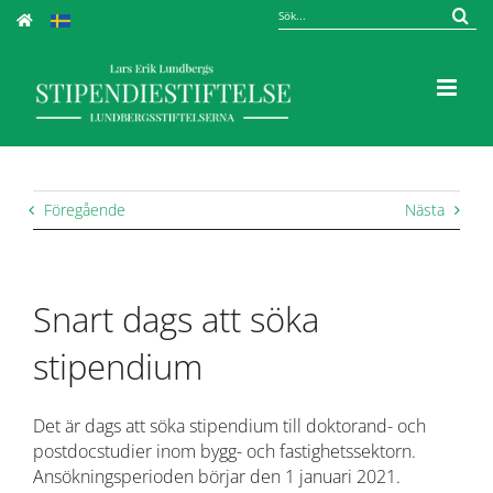
Fortsätt
Sök
till
efter:
innehållet
Föregående
Nästa
Snart dags att söka
stipendium
Det är dags att söka stipendium till doktorand- och
postdocstudier inom bygg- och fastighetssektorn.
Ansökningsperioden börjar den 1 januari 2021.