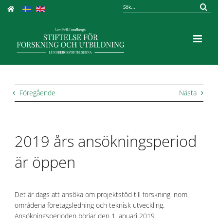
Fortsätt
Sök
till
efter:
innehållet
Föregående
Nästa
2019 års ansökningsperiod
är öppen
Det är dags att ansöka om projektstöd till forskning inom
områdena företagsledning och teknisk utveckling.
Ansökningsperioden börjar den 1 januari 2019.